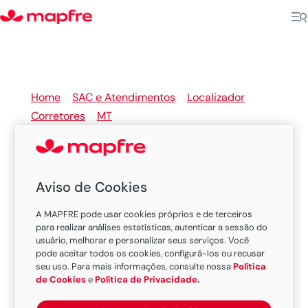
Home
>
SAC e Atendimentos
>
Localizador
Corretores
>
MT
>
Sorriso
Aviso de Cookies
Seu corretor de seguros
A MAPFRE pode usar cookies próprios e de terceiros
MAPFRE em Sorriso
para realizar análises estatísticas, autenticar a sessão do
usuário, melhorar e personalizar seus serviços. Você
pode aceitar todos os cookies, configurá-los ou recusar
seu uso. Para mais informações, consulte nossa
Política
de Cookies
e
Política de Privacidade.
Existem 1 corretor nesta cidade.