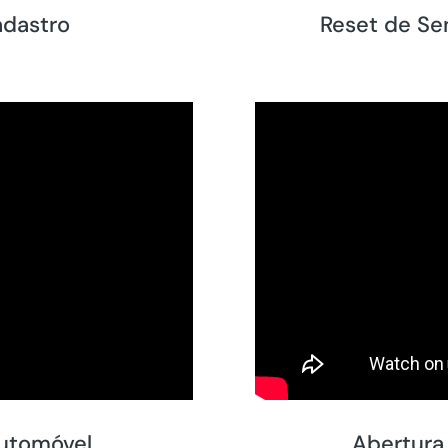
adastro
Reset de Se
Automóvel
Abertura 