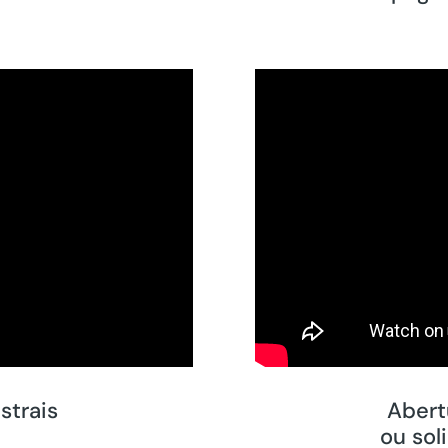
strais
Abert
ou sol