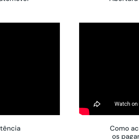
stência
Como aco
os paga