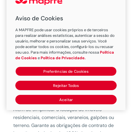
Como contratar
Aviso de Cookies
Assistências
A MAPFRE pode usar cookies próprios e de terceiros
para realizar análises estatísticas, autenticar a sessão do
usuário, melhorar e personalizar seus serviços. Você
Benefícios
pode aceitar todos os cookies, configurá-los ou recusar
seu uso. Para mais informações, consulte nossa
Política
Condições Gerais
de Cookies
e
Política de Privacidade.
Preferências de Cookies
O Instrumento de Garantia é um produto para
facilitar o processo de locação de um imóvel. Ele
Rejeitar Todos
substitui o fiador e dispensa a análise cadastral,
de forma rápida, tranquila e sem burocracia.
Aceitar
Além de simplificar a locação de imóveis
residenciais, comerciais, veraneios, galpões ou
terreno. Garante as obrigações de contrato de