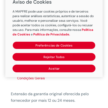
Aviso de Cookies
Pensando na sua comodidade, desenvolvemos o
A MAPFRE pode usar cookies próprios e de terceiros
seguro MAPFRE Garantia Estendida de Eletros,
para realizar análises estatísticas, autenticar a sessão do
que oferece o serviço de reparo (mão de obra e
usuário, melhorar e personalizar seus serviços. Você
peças) e/ou substituição do bem segurado pela
pode aceitar todos os cookies, configurá-los ou recusar
seu uso. Para mais informações, consulte nossa
Política
ocorrência de defeitos elétricos/mecânicos que
de Cookies
e
Política de Privacidade.
impossibilitem o uso deste.
Preferências de Cookies
Coberturas
Rejeitar Todos
Benefícios
Aceitar
Condições Gerais
Extensão da garantia original oferecida pelo
fornecedor por mais 12 ou 24 meses.