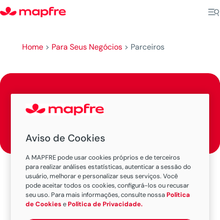
Home
>
Para Seus Negócios
>
Parceiros
Parceiros
Aviso de Cookies
A MAPFRE pode usar cookies próprios e de terceiros
para realizar análises estatísticas, autenticar a sessão do
usuário, melhorar e personalizar seus serviços. Você
pode aceitar todos os cookies, configurá-los ou recusar
Seguro de Vida Minha Empresa Simplificado
seu uso. Para mais informações, consulte nossa
Política
de Cookies
e
Política de Privacidade.
MAPFRE em parceria com o Sicredi garante a