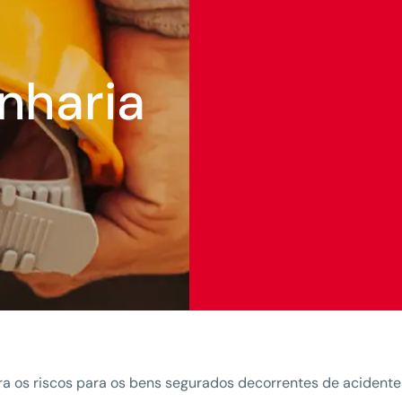
nharia
ra os riscos para os bens segurados decorrentes de acident