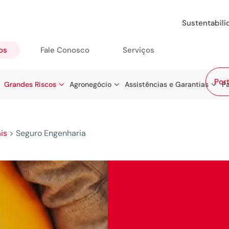
Sustentabil
os
Fale Conosco
Serviços
Port
Grandes Riscos
Agronegócio
Assistências e Garantias
Pa
is
>
Seguro Engenharia