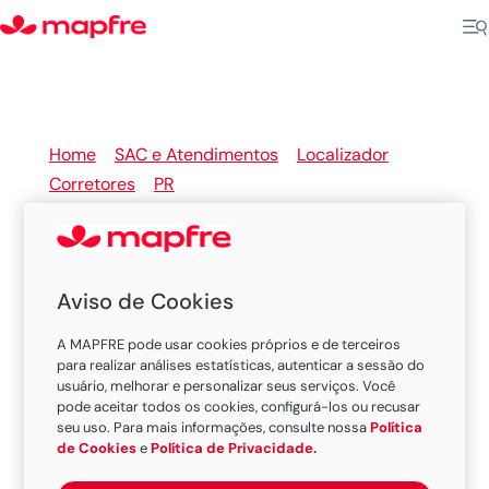
Home
>
SAC e Atendimentos
>
Localizador
Corretores
>
PR
>
Colombo
Aviso de Cookies
Seu corretor de seguros
A MAPFRE pode usar cookies próprios e de terceiros
MAPFRE em Colombo
para realizar análises estatísticas, autenticar a sessão do
usuário, melhorar e personalizar seus serviços. Você
pode aceitar todos os cookies, configurá-los ou recusar
seu uso. Para mais informações, consulte nossa
Política
Existem 1 corretor nesta cidade.
de Cookies
e
Política de Privacidade.