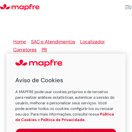
Home
>
SAC e Atendimentos
>
Localizador
Corretores
>
PR
>
Tupassi
Aviso de Cookies
Seu corretor de seguros
A MAPFRE pode usar cookies próprios e de terceiros
MAPFRE em Tupassi
para realizar análises estatísticas, autenticar a sessão do
usuário, melhorar e personalizar seus serviços. Você
pode aceitar todos os cookies, configurá-los ou recusar
seu uso. Para mais informações, consulte nossa
Política
de Cookies
e
Política de Privacidade.
Existem 1 corretor nesta cidade.