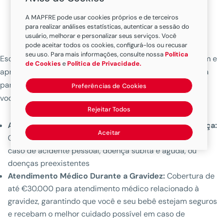
A MAPFRE pode usar cookies próprios e de terceiros
Cobertura
para realizar análises estatísticas, autenticar a sessão do
usuário, melhorar e personalizar seus serviços. Você
pode aceitar todos os cookies, configurá-los ou recusar
seu uso. Para mais informações, consulte nossa
Política
Escolha o plano que mais combina com seu tipo de viagem e
de Cookies
e
Política de Privacidade.
aproveite. A Seguro de viagem da MAPFRE está preparada
para resolver qualquer emergência ou eventualidade para
Preferências de Cookies
você.
Rejeitar Todos
Atendimento Médico em Caso de Acidente ou Doença:
Aceitar
Cobertura de até €30.000 para despesas médicas em
caso de acidente pessoal, doença súbita e aguda, ou
doenças preexistentes
Atendimento Médico Durante a Gravidez:
Cobertura de
até €30.000 para atendimento médico relacionado à
gravidez, garantindo que você e seu bebê estejam seguros
e recebam o melhor cuidado possível em caso de