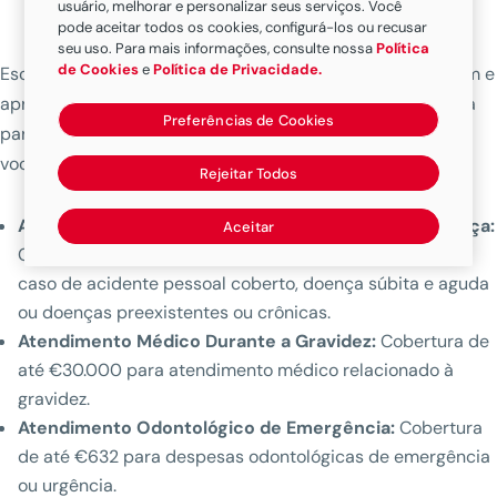
usuário, melhorar e personalizar seus serviços. Você
pode aceitar todos os cookies, configurá-los ou recusar
seu uso. Para mais informações, consulte nossa
Política
de Cookies
e
Política de Privacidade.
Escolha o plano que mais combina com seu tipo de viagem e
aproveite. A Seguro de viagem da MAPFRE está preparada
Preferências de Cookies
para resolver qualquer emergência ou eventualidade para
você.
Rejeitar Todos
Atendimento Médico em Caso de Acidente ou Doença:
Aceitar
Cobertura de até €30.000 para despesas médicas em
caso de acidente pessoal coberto, doença súbita e aguda
ou doenças preexistentes ou crônicas.
Atendimento Médico Durante a Gravidez:
Cobertura de
até €30.000 para atendimento médico relacionado à
gravidez.
Atendimento Odontológico de Emergência:
Cobertura
de até €632 para despesas odontológicas de emergência
ou urgência.