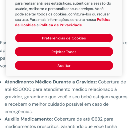
para realizar análises estatísticas, autenticar a sessão do
sua jornada.
usuário, melhorar e personalizar seus serviços. Você
pode aceitar todos os cookies, configurá-los ou recusar
seu uso. Para mais informações, consulte nossa
Política
Cobertura
de Cookies
e
Política de Privacidade.
Preferências de Cookies
Escolha o plano que mais combina com seu tipo de viagem e
aproveite. A Seguro de viagem da MAPFRE está preparada
Rejeitar Todos
para resolver qualquer emergência ou eventualidade para
você.
Aceitar
Atendimento Médico Durante a Gravidez:
Cobertura de
até €30.000 para atendimento médico relacionado à
gravidez, garantindo que você e seu bebê estejam seguros
e recebam o melhor cuidado possível em caso de
emergências.
Auxílio Medicamento:
Cobertura de até €632 para
medicamentos prescritos, garantindo que você tenha