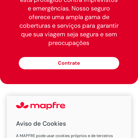
e emergências. Nosso seguro
oferece uma ampla gama de
coberturas e serviços para garantir
que sua viagem seja segura e sem
preocupações
Contrate
De um centro financeiro global a um tesouro
histórico, Luxemburgo te espera para uma
experiência única. Com nosso seguro viagem,
Aviso de Cookies
você garante assistência completa, permitindo
que sua única preocupação seja desfrutar da
A MAPFRE pode usar cookies próprios e de terceiros