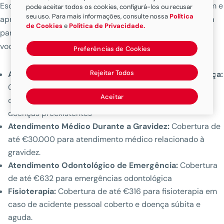
Escolha o plano que mais combina com seu tipo de viagem e
pode aceitar todos os cookies, configurá-los ou recusar
seu uso. Para mais informações, consulte nossa
Política
aproveite. A Seguro de viagem da MAPFRE está preparada
de Cookies
e
Política de Privacidade.
para resolver qualquer emergência ou eventualidade para
você.
Preferências de Cookies
Rejeitar Todos
Atendimento Médico em Caso de Acidente ou Doença:
Cobertura de até €30.000 para despesas médicas em
Aceitar
caso de acidente pessoal, doença súbita e aguda, ou
doenças preexistentes
Atendimento Médico Durante a Gravidez:
Cobertura de
até €30.000 para atendimento médico relacionado à
gravidez.
Atendimento Odontológico de Emergência:
Cobertura
de até €632 para emergências odontológica
Fisioterapia:
Cobertura de até €316 para fisioterapia em
caso de acidente pessoal coberto e doença súbita e
aguda.