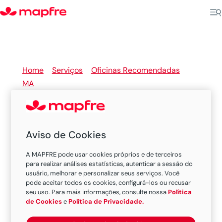
Home
>
Serviços
>
Oficinas Recomendadas
>
MA
>
Balsas
Aviso de Cookies
Oficinas Recomendadas
A MAPFRE pode usar cookies próprios e de terceiros
MAPFRE em Balsas
para realizar análises estatísticas, autenticar a sessão do
usuário, melhorar e personalizar seus serviços. Você
pode aceitar todos os cookies, configurá-los ou recusar
seu uso. Para mais informações, consulte nossa
Política
de Cookies
e
Política de Privacidade.
Existem 1 oficina nesta cidade.