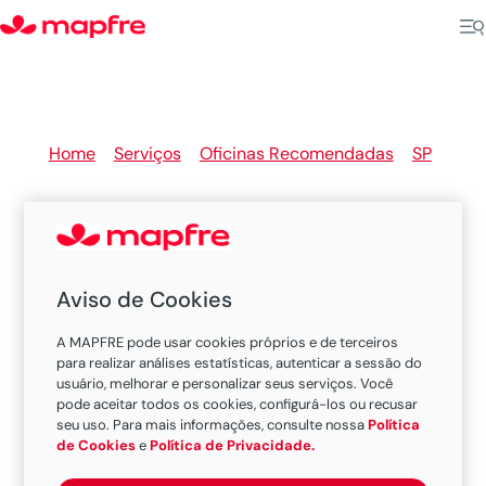
Home
>
Serviços
>
Oficinas Recomendadas
>
SP
>
Monte Aprazivel
Aviso de Cookies
Oficinas Recomendadas
A MAPFRE pode usar cookies próprios e de terceiros
MAPFRE em Monte Aprazivel
para realizar análises estatísticas, autenticar a sessão do
usuário, melhorar e personalizar seus serviços. Você
pode aceitar todos os cookies, configurá-los ou recusar
seu uso. Para mais informações, consulte nossa
Política
Existem 1 oficina nesta cidade.
de Cookies
e
Política de Privacidade.