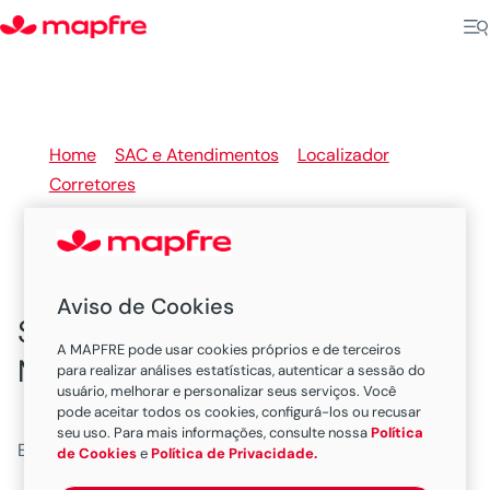
Home
>
SAC e Atendimentos
>
Localizador
Corretores
>
GO
Aviso de Cookies
Seu corretor de seguros
A MAPFRE pode usar cookies próprios e de terceiros
MAPFRE em Goiás
para realizar análises estatísticas, autenticar a sessão do
usuário, melhorar e personalizar seus serviços. Você
pode aceitar todos os cookies, configurá-los ou recusar
seu uso. Para mais informações, consulte nossa
Política
Existem 6 corretores neste estado.
de Cookies
e
Política de Privacidade.