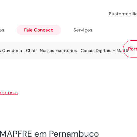
Sustentabil
os
Fale Conosco
Serviços
Port
s Ouvidoria
Chat
Nossos Escritórios
Canais Digitais – Maitê
rretores
>
PE
os MAPFRE em Pernambuco