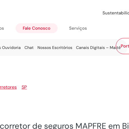
Sustentabil
os
Fale Conosco
Serviços
Port
s Ouvidoria
Chat
Nossos Escritórios
Canais Digitais – Maitê
rretores
>
SP
>
Birigui
corretor de seguros MAPFRE em Bi