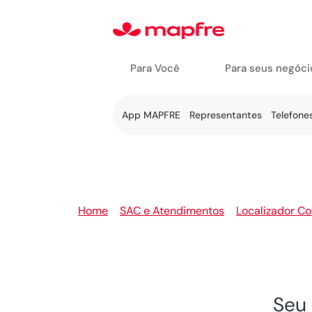
Para Você
Para seus negóci
Ir a Fale
App MAPFRE
Representantes
Telefone
Conosco
Home
>
SAC e Atendimentos
>
Localizador Co
Seu 