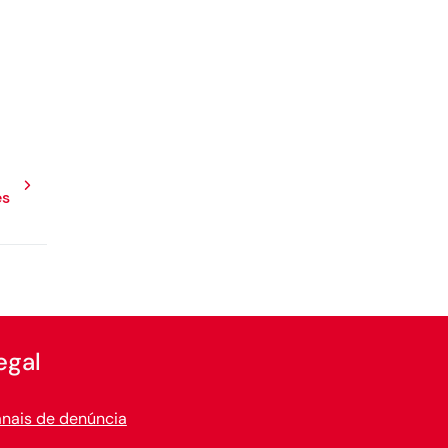
es
egal
nais de denúncia