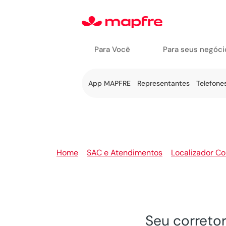
Para Você
Para seus negóci
Ir a Fale
App MAPFRE
Representantes
Telefone
Conosco
Home
>
SAC e Atendimentos
>
Localizador Co
Seu correto