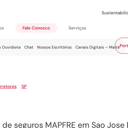
Sustentabil
os
Fale Conosco
Serviços
Port
s Ouvidoria
Chat
Nossos Escritórios
Canais Digitais – Maitê
rretores
>
SP
>
Sao Jose Do Rio Pardo
r de seguros MAPFRE em Sao Jose 