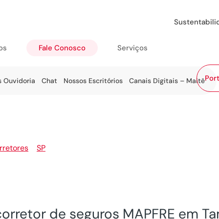
Sustentabil
os
Fale Conosco
Serviços
Port
s Ouvidoria
Chat
Nossos Escritórios
Canais Digitais – Maitê
rretores
>
SP
>
Tambau
corretor de seguros MAPFRE em T