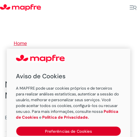
Home
>
CE
Aviso de Cookies
Nossas Sucursais e Escritórios
A MAPFRE pode usar cookies próprios e de terceiros
MAPFRE em Ceará
para realizar análises estatísticas, autenticar a sessão do
usuário, melhorar e personalizar seus serviços. Você
pode aceitar todos os cookies, configurá-los ou recusar
seu uso. Para mais informações, consulte nossa
Política
Existem 1 escritorios neste estado.
de Cookies
e
Política de Privacidade.
Preferências de Cookies