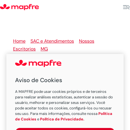
Home
>
SAC e Atendimentos
>
Nossos
Escritorios
>
MG
>
Uberlândia
Aviso de Cookies
Nossas Sucursais e Escritórios
A MAPFRE pode usar cookies próprios e de terceiros
MAPFRE em Uberlândia
para realizar análises estatísticas, autenticar a sessão do
usuário, melhorar e personalizar seus serviços. Você
pode aceitar todos os cookies, configurá-los ou recusar
seu uso. Para mais informações, consulte nossa
Política
Existem 1 oficinas nesta cidade.
de Cookies
e
Política de Privacidade.