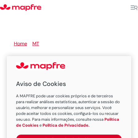
Home
>
MT
>
Cuiabá
Nossas Sucursais e Escritórios
Aviso de Cookies
MAPFRE em Cuiabá
A MAPFRE pode usar cookies próprios e de terceiros
para realizar análises estatísticas, autenticar a sessão do
usuário, melhorar e personalizar seus serviços. Você
pode aceitar todos os cookies, configurá-los ou recusar
Existem 1 oficinas nesta cidade.
seu uso. Para mais informações, consulte nossa
Política
de Cookies
e
Política de Privacidade.