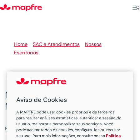
Home
>
SAC e Atendimentos
>
Nossos
Escritorios
>
SP
Nossas Sucursais e Escritórios
Aviso de Cookies
MAPFRE em São Paulo
A MAPFRE pode usar cookies próprios e de terceiros
para realizar análises estatísticas, autenticar a sessão do
usuário, melhorar e personalizar seus serviços. Você
Existem 13 escritorios neste estado.
pode aceitar todos os cookies, configurá-los ou recusar
seu uso. Para mais informações, consulte nossa
Política