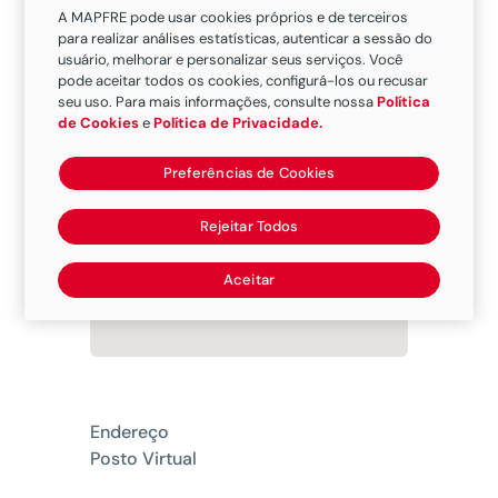
A MAPFRE pode usar cookies próprios e de terceiros
Sucursal em Rio Verde |
para realizar análises estatísticas, autenticar a sessão do
usuário, melhorar e personalizar seus serviços. Você
POSTO VIRTUAL
pode aceitar todos os cookies, configurá-los ou recusar
seu uso. Para mais informações, consulte nossa
Política
de Cookies
e
Política de Privacidade.
Preferências de Cookies
Rejeitar Todos
Aceitar
Endereço
Posto Virtual