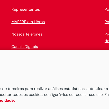
Representantes
Po
MAPFRE em Libras
Po
Nossos Telefones
Pr
de
Canais Digitais
Op
Baixe o novo
APP MAPFRE
e comece a administrar seus 
e terceiros para realizar análises estatísticas, autenticar a
aceitar todos os cookies, configurá-los ou recusar seu uso. P
vacidade.