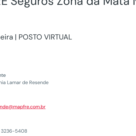
 Seguros Zona da Mata 
eira | POSTO VIRTUAL
nte
nia Lamar de Resende
l
ende@mapfre.com.br
) 3236-5408