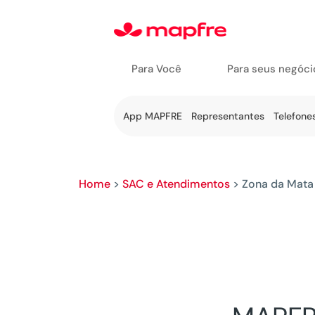
Para Você
Para seus negóci
Ir a Fale
App MAPFRE
Representantes
Telefone
Conosco
Home
>
SAC e Atendimentos
>
Zona da Mata M