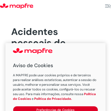
Acidentes
pessoais de
passageiros
Aviso de Cookies
Descubra as outras proteções oferecidas pelos
A MAPFRE pode usar cookies próprios e de terceiros
nossos
seguros para carros
.
para realizar análises estatísticas, autenticar a sessão do
usuário, melhorar e personalizar seus serviços. Você
pode aceitar todos os cookies, configurá-los ou recusar
Acontecimento repentino, involuntário e
seu uso. Para mais informações, consulte nossa
Política
violento, que causa dano físico exclusivamente
de Cookies
e
Política de Privacidade.
provocado por um acidente de trânsito com o
veículo
segurado
, tendo como consequência
Preferências de Cookies