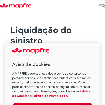
Liquidação do
sinistro
Processo para pagamento da indenização ao
Aviso de Cookies
segurado
, com base no relatório de
regulação
de sinistro
.
A MAPFRE pode usar cookies próprios e de terceiros
para realizar análises estatísticas, autenticar a sessão do
Descubra as coberturas ofrecidas pelo nosso
usuário, melhorar e personalizar seus serviços. Você
pode aceitar todos os cookies, configurá-los ou recusar
seguro de
automóvel
.
seu uso. Para mais informações, consulte nossa
Política
de Cookies
e
Política de Privacidade.
Related Articles:
MAPFRE AutoMais Táxi