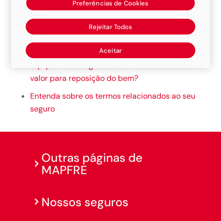
Preferências de Cookies
AutoMais Frota
Rejeitar Todos
AutoMais Táxi
Aceitar
Em caso de perda total de máquinas e
equipamentos agrícolas como é calculado o
valor para reposição do bem?
Entenda sobre os termos relacionados ao seu
seguro
Outras páginas de
MAPFRE
Nossos seguros