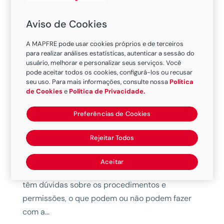
Aviso de Cookies
A MAPFRE pode usar cookies próprios e de terceiros
para realizar análises estatísticas, autenticar a sessão do
usuário, melhorar e personalizar seus serviços. Você
pode aceitar todos os cookies, configurá-los ou recusar
seu uso. Para mais informações, consulte nossa
Política
Regras da CNH provisória: o que pode e o que
de Cookies
e
Política de Privacidade.
não pode fazer
por
Fernando Passaro
|
ago 3, 2020
|
Carro e Moto
Preferências de Cookies
O que a CNH provisória permite fazer e o que
Rejeitar Todos
não permite. Muitas pessoas ao tirarem sua
primeira habilitação, ou seja, sua Carteira
Aceitar
Nacional de Habilitação ou permissão provisória,
têm dúvidas sobre os procedimentos e
permissões, o que podem ou não podem fazer
com a...