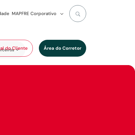
idade
MAPFRE Corporativo
al do Cliente
Área do Corretor
rceiros