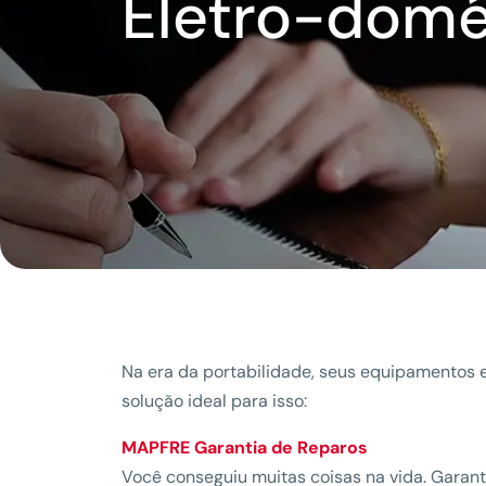
Eletro-domé
Na era da portabilidade, seus equipamentos 
solução ideal para isso:
MAPFRE Garantia de Reparos
Você conseguiu muitas coisas na vida. Garan