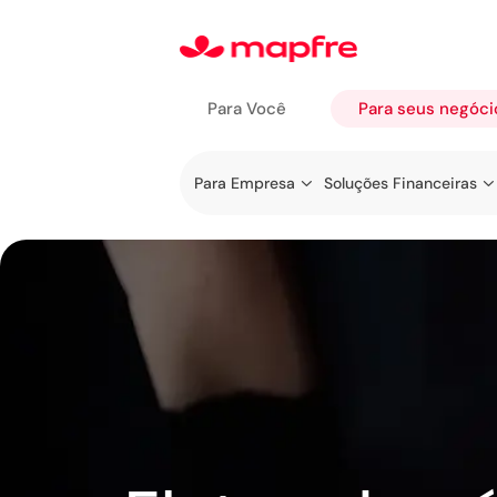
Para Você
Para seus negóci
Ir a Para
Para Empresa
Soluções Financeiras
seus
negócios