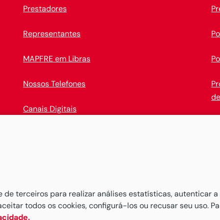
Prestadores
Pr
Representantes
Po
MAPFRE em Libras
Po
Nossos Telefones
Pr
de
Canais Digitais
Op
Baixe o novo
APP MAPFRE
e comece a administrar seus 
e terceiros para realizar análises estatísticas, autenticar a
aceitar todos os cookies, configurá-los ou recusar seu uso. P
vacidade.