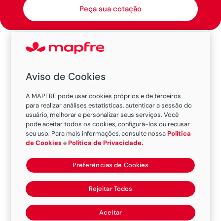
Peça sua cotação
O seguro de padaria da MAPFRE oferece toda a
cobertura de que você precisa para proteger
Aviso de Cookies
seu negócio.
Nas padarias existem equipamentos industriais
A MAPFRE pode usar cookies próprios e de terceiros
para realizar análises estatísticas, autenticar a sessão do
de alto custo como fornos elétricos e câmaras
usuário, melhorar e personalizar seus serviços. Você
frigoríficas, e um dano elétrico, por exemplo
pode aceitar todos os cookies, configurá-los ou recusar
seu uso. Para mais informações, consulte nossa
Política
pode danificar o esses equipamentos
de Cookies
e
Política de Privacidade.
significando um grande prejuízo econômico
adicional, por isso o seguro da padaria é
Preferências de Cookies
fundamental para manter o seu comércio em
segurança.
Rejeitar Todos
Aceitar
Se a sua padaria é para alugada, você pode