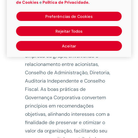
de Cookies
e
Política de Privacidade.
Preferências de Cookies
Governança corporativa é um conceito
de gestão das organizações que
Rejeitar Todos
abrange assuntos relativos ao poder
Aceitar
de controle e de direção de uma
empresa ou grupo, envolvendo o
relacionamento entre acionistas,
Conselho de Administração, Diretoria,
Auditoria Independente e Conselho
Fiscal. As boas práticas de
Governança Corporativa convertem
princípios em recomendações
objetivas, alinhando interesses com a
finalidade de preservar e otimizar o
valor da organização, facilitando seu