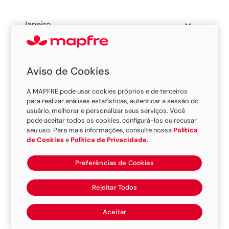
Janeiro
Fevereiro
Março
Aviso de Cookies
Abril
A MAPFRE pode usar cookies próprios e de terceiros
para realizar análises estatísticas, autenticar a sessão do
Maio
usuário, melhorar e personalizar seus serviços. Você
pode aceitar todos os cookies, configurá-los ou recusar
Junho
seu uso. Para mais informações, consulte nossa
Política
de Cookies
e
Política de Privacidade.
Julho
Preferências de Cookies
Agosto
Rejeitar Todos
Setembro
Outubro
Aceitar