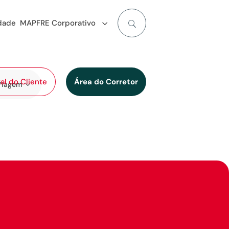
idade
MAPFRE Corporativo
al do Cliente
Área do Corretor
Viagem