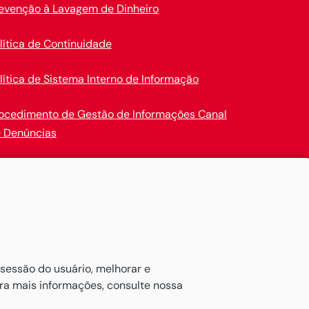
evenção à Lavagem de Dinheiro
lítica de Continuidade
lítica de Sistema Interno de Informação
ocedimento de Gestão de Informações Canal
 Denúncias
en Insurance
ativos de maneira confortável.

 sessão do usuário, melhorar e
ara mais informações, consulte nossa