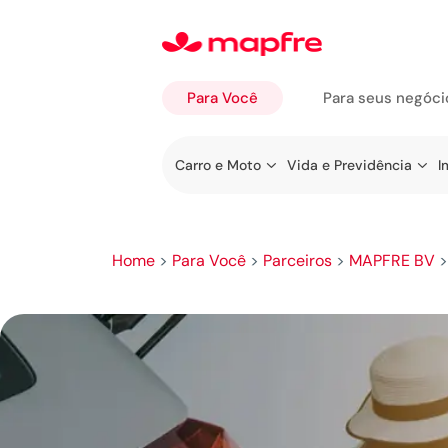
Para Você
Para seus negóci
Ir a
Carro e Moto
Vida e Previdência
I
Para
Você
Home
>
Para Você
>
Parceiros
>
MAPFRE BV