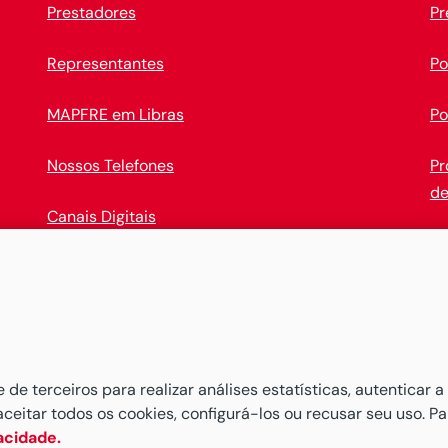
Prestadores
Pr
Representantes
Po
MAPFRE em Libras
Po
Nossos Telefones
Pr
de
Canais Digitais
Op
Baixe o novo
APP MAPFRE
e comece a administrar seus 
e terceiros para realizar análises estatísticas, autenticar a
aceitar todos os cookies, configurá-los ou recusar seu uso. P
vacidade.