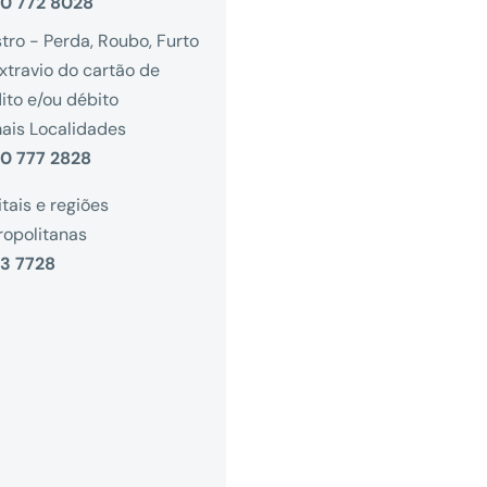
0 772 8028
stro - Perda, Roubo, Furto
xtravio do cartão de
ito e/ou débito
ais Localidades
0 777 2828
tais e regiões
opolitanas
3 7728