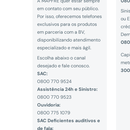
A MAPFRE quer estar sempre
080
em contato com seu público.
Sini
Por isso, oferecemos telefones
ou E
exclusivos para os produtos
créd
em parceria com a BV,
Dem
disponibilizando atendimento
080
especializado e mais ágil.
Capi
Escolha abaixo o canal
metr
desejado e fale conosco.
300
SAC:
0800 770 9524
Assistência 24h e Sinistro:
0800 770 9523
Ouvidoria:
0800 775 1079
SAC Deficientes auditivos e
de fala: