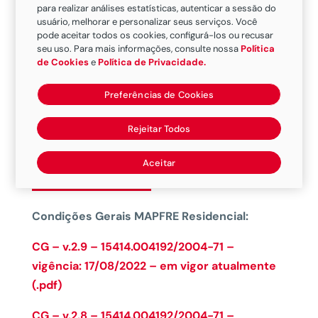
para realizar análises estatísticas, autenticar a sessão do
Com a
MAPFRE Residencial
, você tem a
usuário, melhorar e personalizar seus serviços. Você
garantia de assistência 24 horas e suporte
pode aceitar todos os cookies, configurá-los ou recusar
seu uso. Para mais informações, consulte nossa
Política
adicional. Proteção Garagem e Proteção Digital,
de Cookies
e
Política de Privacidade.
além de contar com a maior cobertura
diferenciada do mercado.
E mais:
nosso seguro
Preferências de Cookies
também promove sorteios mensais de
Rejeitar Todos
capitalização, para segurados e corretores.
Aceitar
Condições Gerais
Condições Gerais MAPFRE Residencial:
CG – v.2.9 – 15414.004192/2004-71 –
vigência: 17/08/2022 – em vigor atualmente
(.pdf)
CG – v.2.8 – 15414.004192/2004-71 –