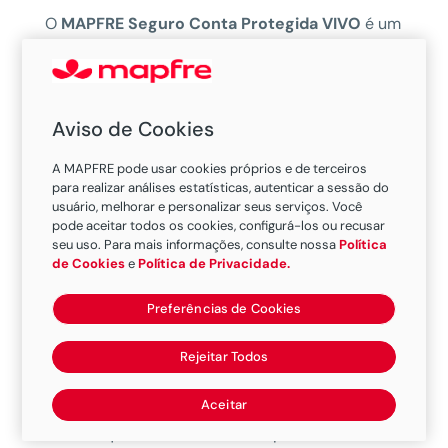
O
MAPFRE Seguro Conta Protegida VIVO
é um
produto desenvolvido com a parceria da
MAPFRE e da Vivo, para trazer tranquilidade a
você e sua família nos imprevistos.
Aviso de Cookies
Contratando MAPFRE Seguro Conta Protegida
A MAPFRE pode usar cookies próprios e de terceiros
VIVO, você terá as coberturas de Morte,
para realizar análises estatísticas, autenticar a sessão do
Invalidez Permanente Total por Acidente e
usuário, melhorar e personalizar seus serviços. Você
pode aceitar todos os cookies, configurá-los ou recusar
Incapacidade Física Temporária por Acidente ou
seu uso. Para mais informações, consulte nossa
Política
Desemprego Involuntário do titular.
de Cookies
e
Política de Privacidade.
Além das coberturas do seguro, o segurado
Preferências de Cookies
receberá um número da sorte para concorrer a
sorteios mensais, no último sábado de cada
Rejeitar Todos
mês, realizados pela Loteria Federal. O valor da
premiação será conforme o plano contratado,
Aceitar
sobre o qual será cobrado o Imposto de Renda.