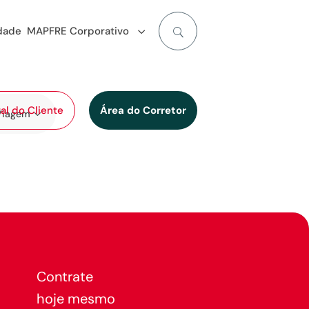
idade
MAPFRE Corporativo
al do Cliente
Área do Corretor
Viagem
Contrate
hoje mesmo