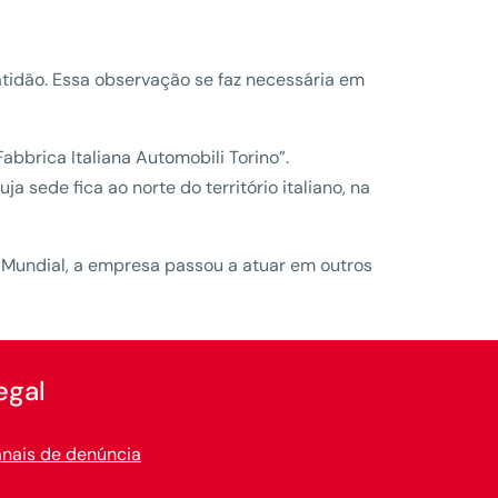
tidão. Essa observação se faz necessária em
abbrica Italiana Automobili Torino”.
sede fica ao norte do território italiano, na
a Mundial, a empresa passou a atuar em outros
egal
nais de denúncia