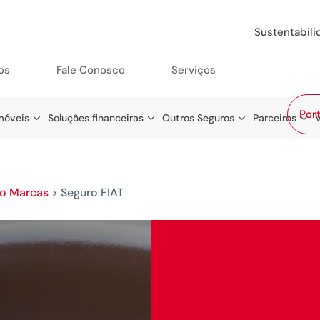
Sustentabil
os
Fale Conosco
Serviços
Port
móveis
Soluções financeiras
Outros Seguros
Parceiros
o Marcas
>
Seguro FIAT