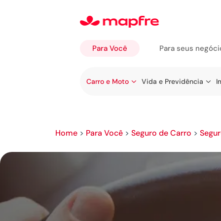
Para Você
Para seus negóci
Ir a
Carro e Moto
Vida e Previdência
I
Para
Você
Home
>
Para Você
>
Seguro de Carro
>
Segur