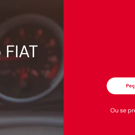
 FIAT
Peç
Ou se pre