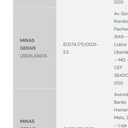
000
Av. Gov
Rondo
Pache
3149 –
MINAS
61.074.175/0031-
Lidice
GERAIS
53
Uberlâ
UBERLÂNDIA
– MG 
CEP
3840
050
Aveni
Barão
Home
Melo, 
MINAS
– Loja