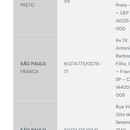
58
PRETO
Preto 
– CEP
14025
000
Av. Dr.
Antoni
Barbo
SÃO PAULO
61.074.175/0078-
Filho, 
FRANCA
17
– Fran
SP – 
14400
005
Rua Vi
Oito d
Setem