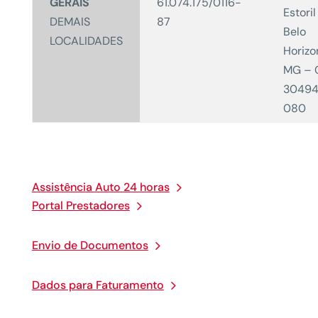
GERAIS
61.074.175/0116-
Estoril
DEMAIS
87
Belo
LOCALIDADES
Horizo
MG – 
30494
080
Assistência Auto 24 horas
Portal Prestadores
Envio de Documentos
Dados para Faturamento