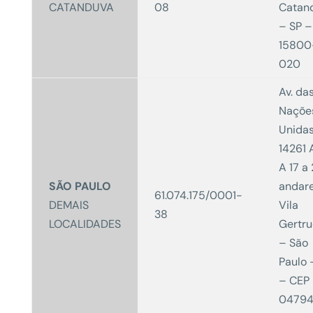
CATANDUVA
08
Catan
– SP –
15800
020
Av. da
Naçõe
Unidas
14261 
A 17 a 
SÃO PAULO
andar
61.074.175/0001-
DEMAIS
Vila
38
LOCALIDADES
Gertr
– São
Paulo 
– CEP
04794