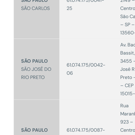
SÃO PAULO
61.074.175/0041-
2149 –
SÃO CARLOS
25
Centro
São Ca
– SP –
13560
Av. Ba
Bassit,
SÃO PAULO
3455 
61.074.175/0042-
SÃO JOSÉ DO
José R
06
RIO PRETO
Preto 
– CEP
15015
Rua
Maran
923 –
SÃO PAULO
61.074.175/0087-
Centro