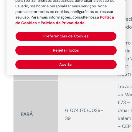
para realizar análises estatísticas, autenticar a sessão do
usuário, melhorar e personalizar seus serviços. Você
Av.
pode aceitar todos os cookies, configurá-los ou recusar
seu uso. Para mais informações, consulte nossa
Política
Marec
de Cookies
e
Política de Privacidade.
Deodo
2711 –
Preferências de Cookies
61.074.175/0085-
RONDÔNIA
Bairro
46
Rejeitar Todos
Olaria
Porto 
Aceitar
– RO 
76801
Traves
de Mar
1173 –
61.074.175/0029-
Umariz
PARÁ
39
Belém
– CEP