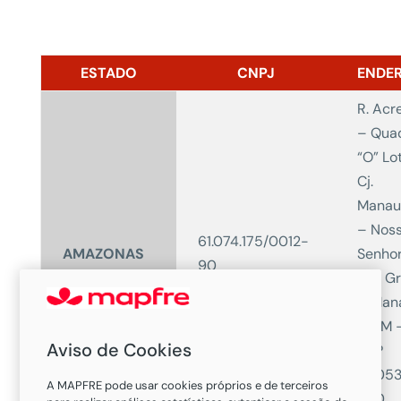
ESTADO
CNPJ
ENDE
R. Acre
– Qua
“O” Lot
Cj.
Manau
– Nos
61.074.175/0012-
AMAZONAS
Senho
90
das G
– Man
– AM 
Aviso de Cookies
CEP
69053
A MAPFRE pode usar cookies próprios e de terceiros
550