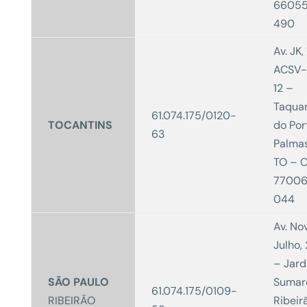
6605
490
Av. JK,
ACSV-
12 –
Taqua
61.074.175/0120-
TOCANTINS
do Por
63
Palma
TO – 
77006
044
Av. No
Julho,
– Jar
SÃO PAULO
Sumar
61.074.175/0109-
RIBEIRÃO
Ribeir