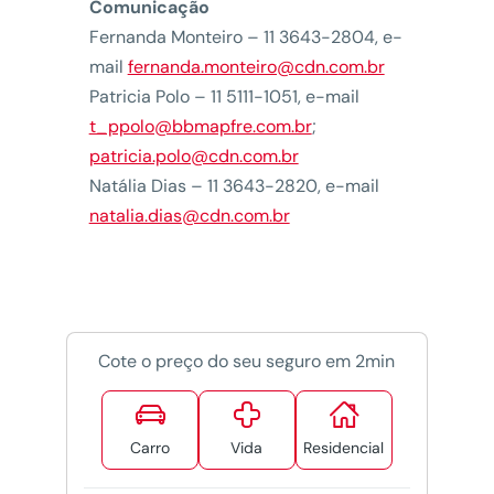
Comunicação
Fernanda Monteiro – 11 3643-2804, e-
mail
fernanda.monteiro@cdn.com.br
Patricia Polo – 11 5111-1051, e-mail
t_ppolo@bbmapfre.com.br
;
patricia.polo@cdn.com.br
Natália Dias – 11 3643-2820, e-mail
natalia.dias@cdn.com.br
Cote o preço do seu seguro em 2min



Carro
Vida
Residencial