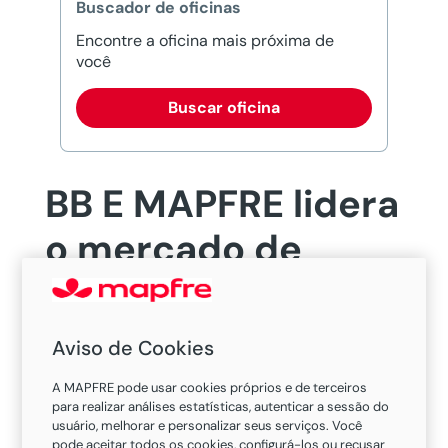
Buscador de oficinas
Encontre a oficina mais próxima de
você
Buscar oficina
BB E MAPFRE lidera
o mercado de
seguros de
pessoas com 18,8%
Aviso de Cookies
de participação
A MAPFRE pode usar cookies próprios e de terceiros
para realizar análises estatísticas, autenticar a sessão do
usuário, melhorar e personalizar seus serviços. Você
pode aceitar todos os cookies, configurá-los ou recusar