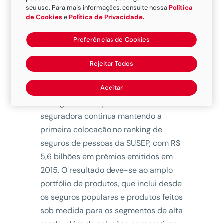
seu uso. Para mais informações, consulte nossa
Política
de Cookies
e
Política de Privacidade.
Preferências de Cookies
Seguradora detém o maior portfólio de
produtos para o segmento
Rejeitar Todos
O GRUPO SEGURADOR BANCO DO
Aceitar
BRASIL E MAPFRE é a seguradora líder
no segmento de pessoas. A
seguradora continua mantendo a
primeira colocação no ranking de
seguros de pessoas da SUSEP, com R$
5,6 bilhões em prêmios emitidos em
2015. O resultado deve-se ao amplo
portfólio de produtos, que inclui desde
os seguros populares e produtos feitos
sob medida para os segmentos de alta