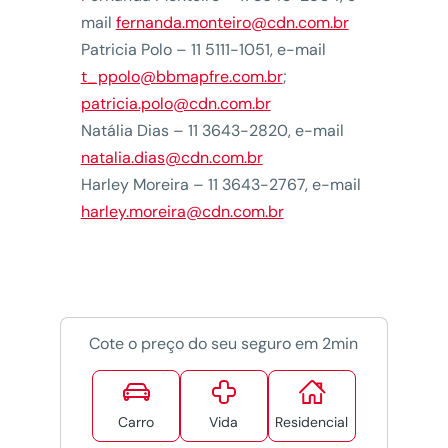
mail
fernanda.monteiro@cdn.com.br
Patricia Polo – 11 5111-1051, e-mail
t_ppolo@bbmapfre.com.br
;
patricia.polo@cdn.com.br
Natália Dias – 11 3643-2820, e-mail
natalia.dias@cdn.com.br
Harley Moreira – 11 3643-2767, e-mail
harley.moreira@cdn.com.br
Cote o preço do seu seguro em 2min



Carro
Vida
Residencial