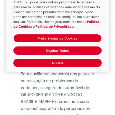
A MAPFRE pode usar cookies próprios e de terceiros
para realizar análises estatísticas, autenticar a sessão do
usuário, melhorar e personalizar seus serviços. Você
pode aceitar todos os cookies, configurá-los ou recusar
Considerado o seguro mais vendido
seu uso. Para mais informações, consulte nossa
Política
de Cookies
e
Política de Privacidade.
(cerca de 40% da frota brasileira
conta com algum tipo de proteção,
Preferências de Cookies
aponta pesquisa do Datafolha), a
apólice de automóvel oferece muito
Rejeitar Todos
mais do que as coberturas básicas
para roubo, colisão e incêndio.
Aceitar
Para auxiliar na economia dos gastos e
na resolução de problemas do
cotidiano, o seguro de automóvel do
GRUPO SEGURADOR BANCO DO
BRASIL E MAPFRE oferece uma série
de benefícios, além de parcerias com