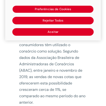
realização de uma viagem, seja para o
exterior ou a um destino nacional,
Preferências de Cookies
exige a adoção de um planejamento
financeiro que não comprometa o
Rejeitar Todos
orçamento familiar antes ou depois
das férias. Para tornar esse tipo de
Aceitar
sonho uma realidade, muitos
consumidores têm utilizado o
consórcio como solução. Segundo
dados da Associação Brasileira de
Administradoras de Consórcios
(ABAC), entre janeiro e novembro de
2019, as vendas de novas cotas que
oferecerem esta possibilidade
cresceram cerca de 11%, se
comparado ao mesmo período do ano
anterior.