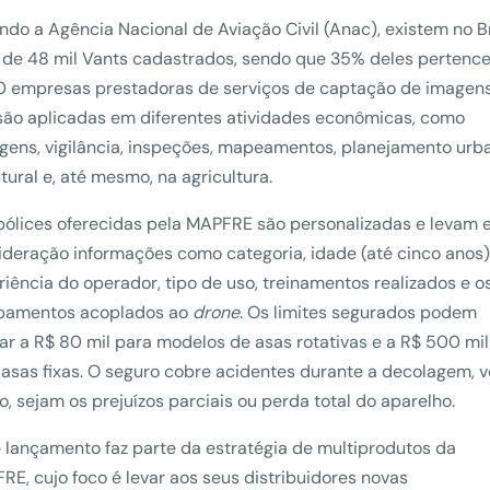
ndo a Agência Nacional de Aviação Civil (Anac), existem no Br
 de 48 mil Vants cadastrados, sendo que 35% deles pertenc
0 empresas prestadoras de serviços de captação de imagens
são aplicadas em diferentes atividades econômicas, como
agens, vigilância, inspeções, mapeamentos, planejamento urb
tural e, até mesmo, na agricultura.
pólices oferecidas pela MAPFRE são personalizadas e levam
ideração informações como categoria, idade (até cinco anos)
riência do operador, tipo de uso, treinamentos realizados e o
pamentos acoplados ao
drone
. Os limites segurados podem
ar a R$ 80 mil para modelos de asas rotativas e a R$ 500 mil
 asas fixas. O seguro cobre acidentes durante a decolagem, v
, sejam os prejuízos parciais ou perda total do aparelho.
e lançamento faz parte da estratégia de multiprodutos da
RE, cujo foco é levar aos seus distribuidores novas