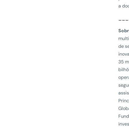
a do
___
Sobr
mult
de s
inov
35 m
bilh
oper
segur
assi
Prin
Glob
Fund
inve