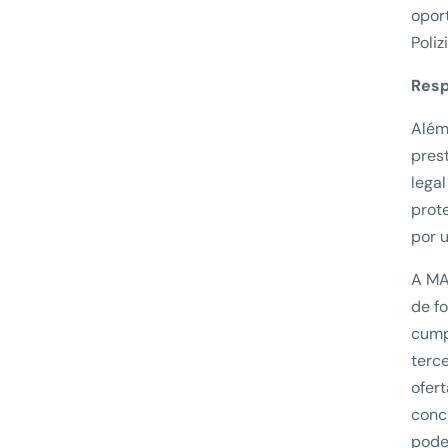
opor
Polizi
Resp
Além
pres
lega
prot
por 
A MA
de f
cump
terce
ofer
conc
pode