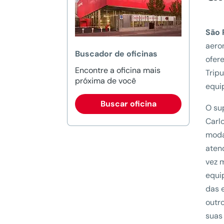
São 
aeron
Buscador de oficinas
ofer
Encontre a oficina mais
Trip
próxima de você
equip
Buscar oficina
O su
Carl
moda
aten
vez 
equi
das 
outro
suas 