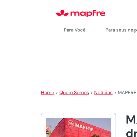
Para Você
Para seus neg
Home
>
Quem Somos
>
Notícias
>
MAPFRE l
M
d