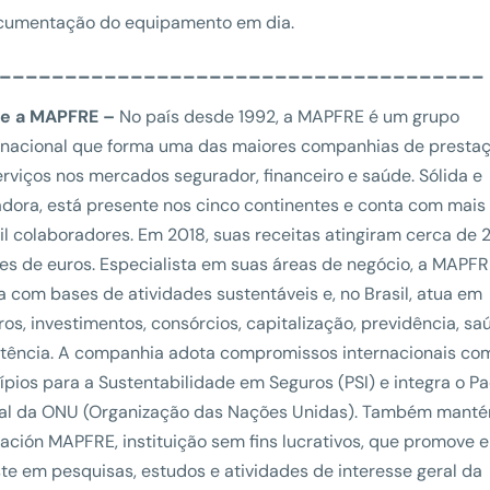
cumentação do equipamento em dia.
_____________________________________
e a MAPFRE –
No país desde 1992, a MAPFRE é um grupo
inacional que forma uma das maiores companhias de presta
erviços nos mercados segurador, financeiro e saúde. Sólida e
adora, está presente nos cinco continentes e conta com mais
il colaboradores. Em 2018, suas receitas atingiram cerca de 
ões de euros. Especialista em suas áreas de negócio, a MAPF
a com bases de atividades sustentáveis e, no Brasil, atua em
os, investimentos, consórcios, capitalização, previdência, sa
stência. A companhia adota compromissos internacionais co
cípios para a Sustentabilidade em Seguros (PSI) e integra o P
al da ONU (Organização das Nações Unidas). Também mant
ación MAPFRE, instituição sem fins lucrativos, que promove e
ste em pesquisas, estudos e atividades de interesse geral da