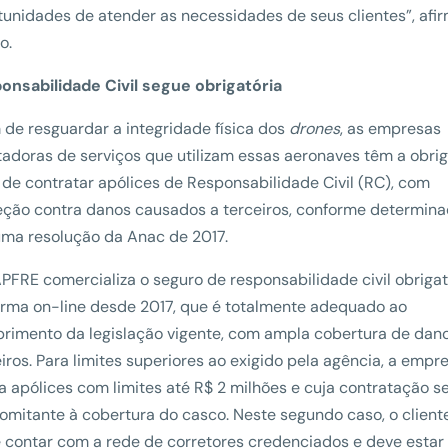
tunidades de atender as necessidades de seus clientes”, afi
o.
onsabilidade Civil segue obrigatória
 de resguardar a integridade física dos
drones
, as empresas
tadoras de serviços que utilizam essas aeronaves têm a obri
l de contratar apólices de Responsabilidade Civil (RC), com
eção contra danos causados a terceiros, conforme determin
uma resolução da Anac de 2017.
PFRE comercializa o seguro de responsabilidade civil obrigat
orma on-line desde 2017, que é totalmente adequado ao
rimento da legislação vigente, com ampla cobertura de dan
iros. Para limites superiores ao exigido pela agência, a empr
ta apólices com limites até R$ 2 milhões e cuja contratação s
omitante à cobertura do casco. Neste segundo caso, o client
 contar com a rede de corretores credenciados e deve esta