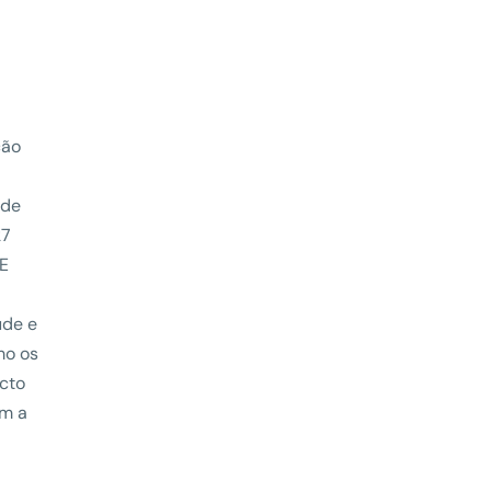
ção
 de
27
RE
úde e
mo os
acto
ém a