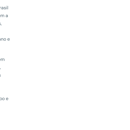
asil
em a
,
ano e
 em
,
s
oo e