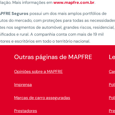
lação. Mais informações em
www.mapfre.com.br
.
PFRE Seguros
possui um dos mais amplos portfólios de
utos do mercado, com proteções para todas as necessidade
ntes nos segmentos de automóvel, grandes riscos, residencial,
ificados e rural. A companhia conta com mais de 19 mil
tores e escritórios em todo o território nacional.
Outras páginas de MAPFRE
Le
Opiniões sobre a MAPFRE
Ca
Imprensa
Pol
Marcas de carro asseguradas
Pol
Prestadores
Pr