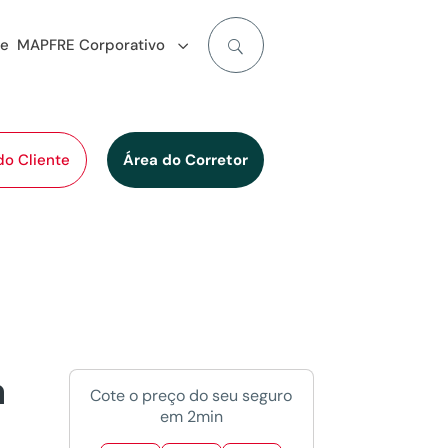
de
MAPFRE Corporativo
do Cliente
Área do Corretor
a
Cote o preço do seu seguro
em 2min
l