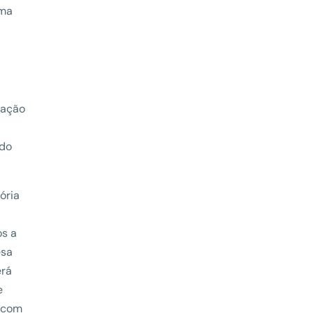
rma
gação
ado
ória
os a
esa
erá
e
r com