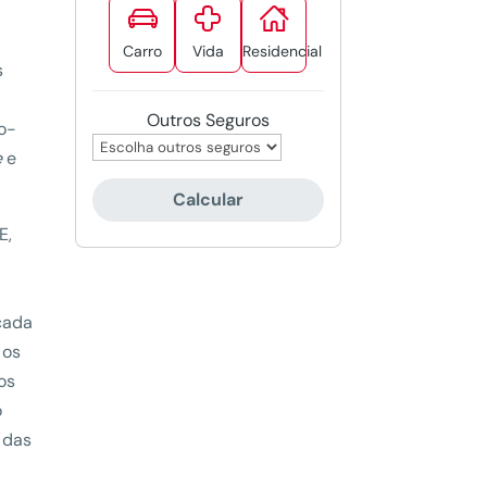



Carro
Vida
Residencial
s
Outros Seguros
o-
e
e
Calcular
E,
cada
 os
os
o
 das