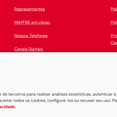
Representantes
Pol
MAPFRE em Libras
Pol
Nossos Telefones
Pr
Ca
Canais Digitais
Op
Baixe o novo
APP MAPFRE
e comece a administrar seus
e terceiros para realizar análises estatísticas, autenticar a
aceitar todos os cookies, configurá-los ou recusar seu uso. P
vacidade.
dos