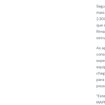
Segu
mais
2.30
que 
film
estru
As a
cons
expe
equi
cheg
para
pouso
“Est
MAPF