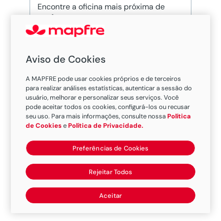
Encontre a oficina mais próxima de
você
Buscar oficina
Aviso de Cookies
A MAPFRE pode usar cookies próprios e de terceiros
MAPFRE lança
para realizar análises estatísticas, autenticar a sessão do
usuário, melhorar e personalizar seus serviços. Você
campanha com
pode aceitar todos os cookies, configurá-los ou recusar
seu uso. Para mais informações, consulte nossa
Política
foco em
de Cookies
e
Política de Privacidade.
sustentabilidade
Preferências de Cookies
Rejeitar Todos
Aceitar