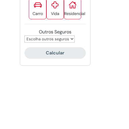



Carro
Vida
Residencial
Outros Seguros
Calcular