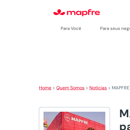
Para Você
Para seus neg
Home
>
Quem Somos
>
Notícias
>
MAPFRE l
M
p