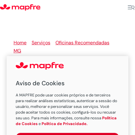
Home
>
Serviços
>
Oficinas Recomendadas
>
MG
>
Machado
Aviso de Cookies
Oficinas Recomendadas
A MAPFRE pode usar cookies próprios e de terceiros
MAPFRE em Machado
para realizar análises estatísticas, autenticar a sessão do
usuário, melhorar e personalizar seus serviços. Você
pode aceitar todos os cookies, configurá-los ou recusar
seu uso. Para mais informações, consulte nossa
Política
Existem 1 oficina nesta cidade.
de Cookies
e
Política de Privacidade.