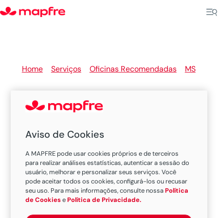
Home
>
Serviços
>
Oficinas Recomendadas
>
MS
>
Anastacio
Aviso de Cookies
Oficinas Recomendadas
A MAPFRE pode usar cookies próprios e de terceiros
MAPFRE em Anastacio
para realizar análises estatísticas, autenticar a sessão do
usuário, melhorar e personalizar seus serviços. Você
pode aceitar todos os cookies, configurá-los ou recusar
seu uso. Para mais informações, consulte nossa
Política
Existem 1 oficina nesta cidade.
de Cookies
e
Política de Privacidade.