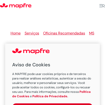
Home
>
Serviços
>
Oficinas Recomendadas
>
MS
>
Tres Lagoas
Aviso de Cookies
Oficinas Recomendadas
A MAPFRE pode usar cookies próprios e de terceiros
MAPFRE em Tres Lagoas
para realizar análises estatísticas, autenticar a sessão do
usuário, melhorar e personalizar seus serviços. Você
pode aceitar todos os cookies, configurá-los ou recusar
seu uso. Para mais informações, consulte nossa
Política
Existem 1 oficina nesta cidade.
de Cookies
e
Política de Privacidade.