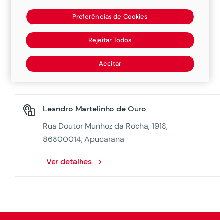
Preferências de Cookies
Fast Car Apucarana
Rejeitar Todos
Avenida Central Do Parana, 1730, 86804190,
Apucarana
Aceitar
Ver detalhes
Leandro Martelinho de Ouro
Rua Doutor Munhoz da Rocha, 1918,
86800014, Apucarana
Ver detalhes