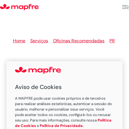
Home
>
Serviços
>
Oficinas Recomendadas
>
PR
>
Apucarana
Oficinas Recomendadas
Aviso de Cookies
MAPFRE em Apucarana
A MAPFRE pode usar cookies próprios e de terceiros
para realizar análises estatísticas, autenticar a sessão do
usuário, melhorar e personalizar seus serviços. Você
pode aceitar todos os cookies, configurá-los ou recusar
Existem 2 oficinas nesta cidade.
seu uso. Para mais informações, consulte nossa
Política
de Cookies
e
Política de Privacidade.