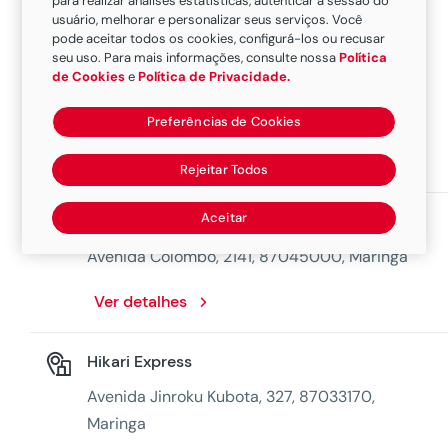
para realizar análises estatísticas, autenticar a sessão do
usuário, melhorar e personalizar seus serviços. Você
pode aceitar todos os cookies, configurá-los ou recusar
Visual Paint
seu uso. Para mais informações, consulte nossa
Política
de Cookies
e
Política de Privacidade.
Avenida Bento Munhoz Da Rocha Netto, 309,
87030010, Maringa
Preferências de Cookies
Ver detalhes
Rejeitar Todos
Aceitar
Tecno Riscos
Avenida Colombo, 2141, 87045000, Maringa
Ver detalhes
Hikari Express
Avenida Jinroku Kubota, 327, 87033170,
Maringa