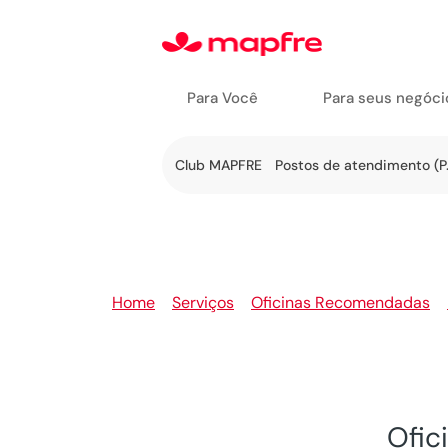
Para Você
Para seus negóci
Ir a
Club MAPFRE
Postos de atendimento (P.
Serviços
Home
>
Serviços
>
Oficinas Recomendadas
>
Ofic