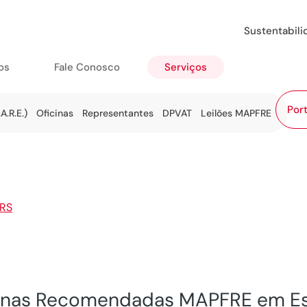
Sustentabil
os
Fale Conosco
Serviços
Port
A.R.E.)
Oficinas
Representantes
DPVAT
Leilões MAPFRE
RS
>
Estrela
inas Recomendadas MAPFRE em Es