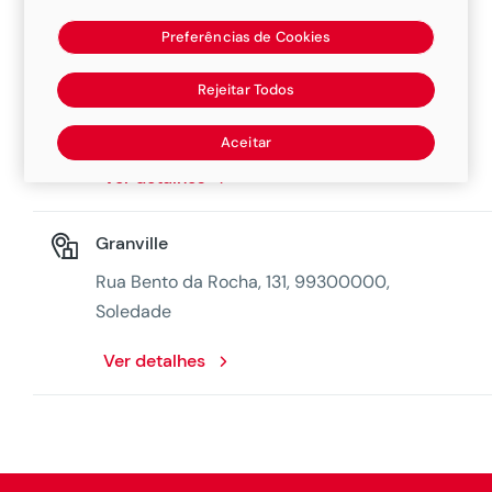
Preferências de Cookies
Chapeacao Casagrande
Rejeitar Todos
Rua Bento Goncalves, 1870, 99300000,
Soledade
Aceitar
Ver detalhes
Granville
Rua Bento da Rocha, 131, 99300000,
Soledade
Ver detalhes