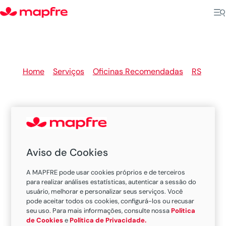
Home
>
Serviços
>
Oficinas Recomendadas
>
RS
>
Soledade
Oficinas Recomendadas
Aviso de Cookies
MAPFRE em Soledade
A MAPFRE pode usar cookies próprios e de terceiros
para realizar análises estatísticas, autenticar a sessão do
usuário, melhorar e personalizar seus serviços. Você
pode aceitar todos os cookies, configurá-los ou recusar
Existem 2 oficinas nesta cidade.
seu uso. Para mais informações, consulte nossa
Política
de Cookies
e
Política de Privacidade.